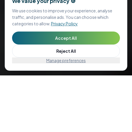
We value your privacy 🍪
We use cookies to improve your experience, analyse
traffic, and personalise ads. You can choose which
categories to allow.
Privacy Policy
Accept All
Cyfrowa produkcja 3D,
dostosowana
Skontaktuj się z nami
Reject All
do potrzeb Twojej pracowni.
Manage preferences
Właściwe
narzędzia
w Twoich