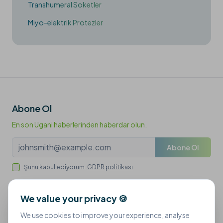
Transhumeral Soketler
Miyo-elektrik Protezler
Abone Ol
En son Ugani haberlerinden haberdar olun.
Abone Ol
Şunu kabul ediyorum:
GDPR politikası
We value your privacy 🍪
🇹🇷
We use cookies to improve your experience, analyse